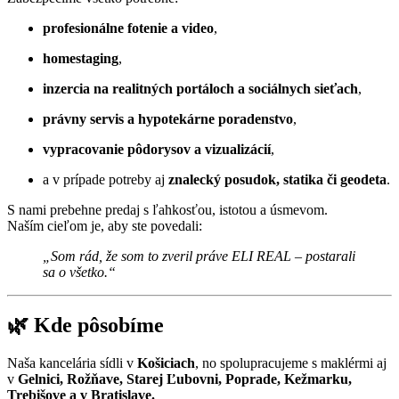
profesionálne fotenie a video
,
homestaging
,
inzercia na realitných portáloch a sociálnych sieťach
,
právny servis a hypotekárne poradenstvo
,
vypracovanie pôdorysov a vizualizácií
,
a v prípade potreby aj
znalecký posudok, statika či geodeta
.
S nami prebehne predaj s ľahkosťou, istotou a úsmevom.
Naším cieľom je, aby ste povedali:
„Som rád, že som to zveril práve ELI REAL – postarali
sa o všetko.“
🌿
Kde pôsobíme
Naša kancelária sídli v
Košiciach
, no spolupracujeme s maklérmi aj
v
Gelnici, Rožňave, Starej Ľubovni, Poprade, Kežmarku,
Trebišove a v Bratislave.