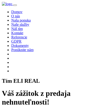
Domov
O nás
Naša ponuka
Naše služby
Náš tím
Kontakt
Referencie
GDPR
Dokumenty
Ponúknite nám
Tím ELI REAL
Váš zážitok z predaja
nehnuteľnosti!