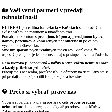
🏡
Vaši verní partneri v predaji
nehnuteľnosti
ELI REAL
je
realitná kancelária v Košiciach
s dlhoročnými
skúsenosťami na realitnom a finančnom trhu.
Pomáhame klientom s
predajom, kúpou aj prenájmom bytov,
domov, pozemkov a komerčných nehnuteľností
po celom
východnom Slovensku.
Sme
tím spoľahlivých realitných maklérov
, ktorí vedia, že
úspešný predaj nie je len o cene, ale aj o prístupe, dôvere a ľuďoch.
Naša filozofia je jednoduchá –
každý klient, každá nehnuteľnosť
a každý príbeh sú jedinečné.
Pracujeme s nadšením, precíznosťou a dôrazom na detail, aby ste sa
pri predaji alebo kúpe cítili isto, pokojne a bez stresu.
💎
Prečo si vybrať práve nás
Vyberte si partnera, ktorý sa postará o
celý proces predaja
nehnuteľnosti
– od prvej obhliadky až po odovzdanie kľúčov.
Zabezpečíme všetko potrebné: