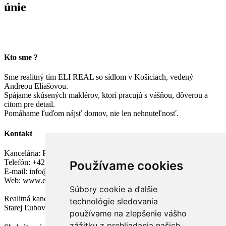
únie
Kto sme ?
Sme realitný tím ELI REAL so sídlom v Košiciach, vedený
Andreou Eliašovou.
Spájame skúsených maklérov, ktorí pracujú s vášňou, dôverou a
citom pre detail.
Pomáhame ľuďom nájsť domov, nie len nehnuteľnosť.
Kontakt
Kancelária: Pražská 4, Košice – Západ
Telefón: +421 907 946 726
Používame cookies
E-mail: info@elireal.sk
Web: www.elireal.sk
Súbory cookie a ďalšie
Realitná kancelária s maklérmi v Košiciach, Gelnici, Rožňave,
technológie sledovania
Starej Ľubovni, Poprade, Kežmarku, Trebišove a v Bratislave.
používame na zlepšenie vášho
zážitku z prehliadania našich